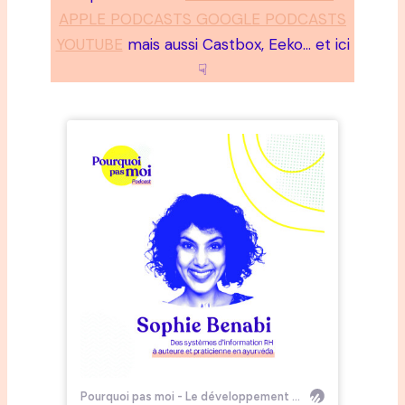
APPLE PODCASTS GOOGLE PODCASTS
YOUTUBE
mais aussi Castbox, Eeko… et ici
☟