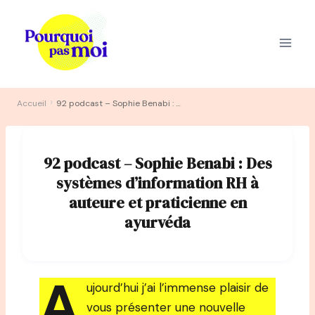
Aller
au
contenu
›
Accueil
92 podcast – Sophie Benabi : Des systèmes d’information RH à auteure et praticienne en ayurvéda
92 podcast – Sophie Benabi : Des
systèmes d’information RH à
auteure et praticienne en
ayurvéda
A
ujourd’hui j’ai l’immense plaisir de
vous présenter une nouvelle