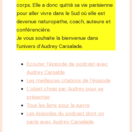
corps. Elle a donc quitté sa vie parisienne
pour aller vivre dans le Sud où elle est
devenue naturopathe, coach, auteure et
conférencière.
Je vous souhaite la bienvenue dans
l’univers d’Audrey Carsalade.
Ecouter l’épisode de podcast avec
Audrey Carsalde
Les meilleures citations de l’épisode
L’objet choisi par Audrey pour se
présenter
Tous les liens pour la suivre
Les épisodes du podcast dont on
parle avec Audrey Carsalade