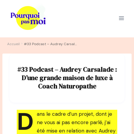
Aller
au
contenu
›
Accueil
#33 Podcast – Audrey Carsalade : D’une grande maison de luxe à Coach Naturopathe
#33 Podcast – Audrey Carsalade :
D’une grande maison de luxe à
Coach Naturopathe
D
ans le cadre d’un projet, dont je
ne vous ai pas encore parlé, j’ai
été mise en relation avec Audrey