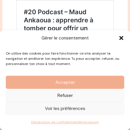
Gérer le consentement
On utilise des cookies pour faire fonctionner ce site, analyser ta
navigation et améliorer ton expérience. Tu peux accepter, refuser, ou
personnaliser ton choix à tout moment.
Accepter
Refuser
Voir les préférences
Envie de soutenir le podcast et de mettre
5 étoiles sur Apple Podcasts, je vous
Déclaration de confidentialité
Impressum