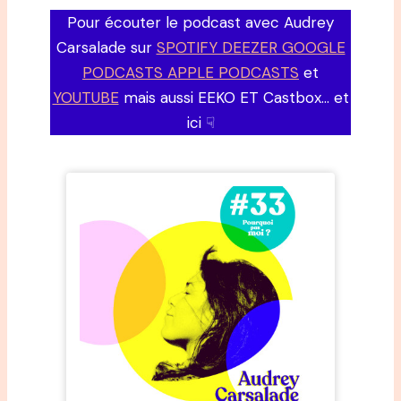
Pour écouter le podcast avec Audrey
Carsalade sur
SPOTIFY DEEZER GOOGLE
PODCASTS APPLE PODCASTS
et
YOUTUBE
mais aussi EEKO ET Castbox… et
ici ☟