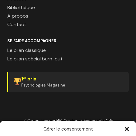
Bibliothèque
A propos
Contact
SE FAIRE ACCOMPAGNER
Le bilan classique
Le bilan spécial burn-out
1
prix
er
Psychologies Magazine
✓ Organisme certifié Qualiopi
✓ Finançable CPF
✓ France Travail
✓ Plan de développement employeur
Gérer le consentement