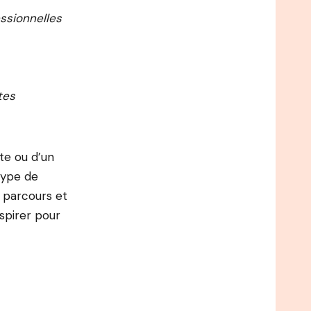
ssionnelles
tes
ste ou d’un
type de
s parcours et
nspirer pour