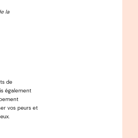
e la
ts de
ais également
oppement
er vos peurs et
eux.