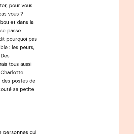
nter, pour vous
pas vous ?
bou et dans la
 se passe
it pourquoi pas
le : les peurs,
… Des
is tous aussi
 Charlotte
à des postes de
couté sa petite
de personnes qui