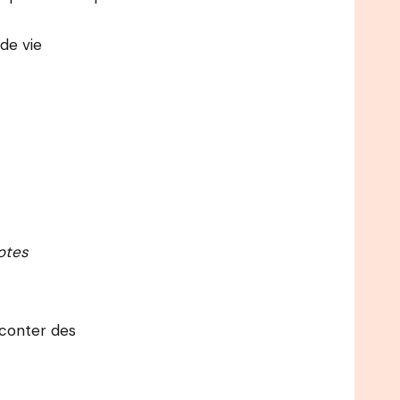
de vie
otes
aconter des