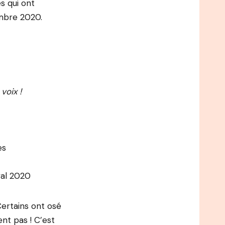
s qui ont
embre 2020.
voix !
es
val 2020
Certains ont osé
ent pas ! C’est