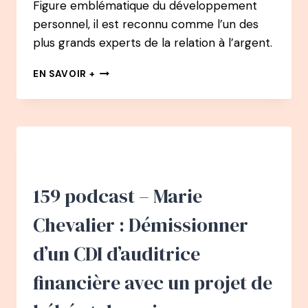
Figure emblématique du développement
BD
personnel, il est reconnu comme l’un des
plus grands experts de la relation à l’argent.
160
EN SAVOIR +
PODCAST
–
CHRISTIAN
JUNOD
:
DE
BANQUIER
À
159 podcast – Marie
EXPERT
RÉFÉRENCE
Chevalier : Démissionner
DU
RAPPORT
d’un CDI d’auditrice
À
L’ARGENT
financière avec un projet de