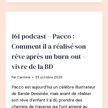
–
MARION
KAPLAN
:
SE
(RE)CONSTRUIRE
GRÂCE
161 podcast – Pacco :
À
L’ALIMENTATION
Comment il a réalisé son
rêve après un burn-out –
vivre de la BD
Par
Carmine
23 octobre 2025
Pacco est aujourd’hui un célèbre illustrateur
de Bande Dessinée, mais avant de réaliser
son rêve d’enfant il a dû prendre des
chemins de traverse qui l’ont amené au