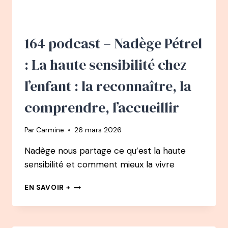
BOËRI
PODCAST
:
COMMENT
164 podcast – Nadège Pétrel
LA
RESPIRATION
: La haute sensibilité chez
A
CHANGÉ
l’enfant : la reconnaître, la
SA
VIE
comprendre, l’accueillir
–
DE
Par
Carmine
26 mars 2026
CHAUFFEUR
DE
Nadège nous partage ce qu’est la haute
MAÎTRE
sensibilité et comment mieux la vivre
À
CHAMPION
164
DU
EN SAVOIR +
PODCAST
MONDE
–
D’APNÉE
NADÈGE
PÉTREL