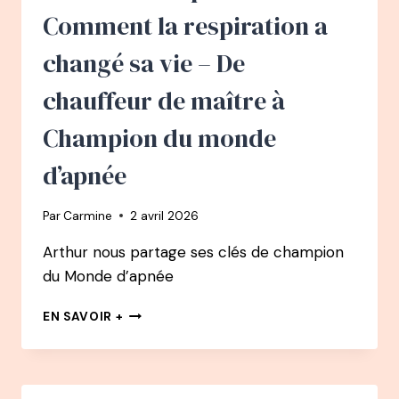
AVEC
Comment la respiration a
CONFIANCE
GRÂCE
changé sa vie – De
AUX
NEUROSCIENCES
chauffeur de maître à
Champion du monde
d’apnée
Par
Carmine
2 avril 2026
Arthur nous partage ses clés de champion
du Monde d’apnée
165
EN SAVOIR +
PODCAST
–
ARTHUR
GUÉRIN