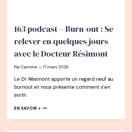
:
LA
HAUTE
SENSIBILITÉ
163 podcast – Burn-out : Se
CHEZ
L’ENFANT
relever en quelques jours
:
LA
avec le Docteur Résimont
RECONNAÎTRE,
LA
Par
Carmine
17 mars 2026
COMPRENDRE,
L’ACCUEILLIR
Le Dr Résimont apporte un regard neuf au
burnout et nous présente comment s’en
sortir.
163
EN SAVOIR +
PODCAST
–
BURN-
OUT