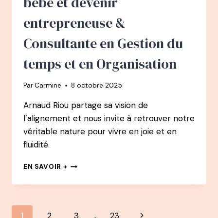
bébé et devenir
entrepreneuse &
Consultante en Gestion du
temps et en Organisation
Par
Carmine
8 octobre 2025
Arnaud Riou partage sa vision de
l’alignement et nous invite à retrouver notre
véritable nature pour vivre en joie et en
fluidité.
159
EN SAVOIR +
PODCAST
–
MARIE
CHEVALIER
Navigation
Page
1
2
3
…
23
: