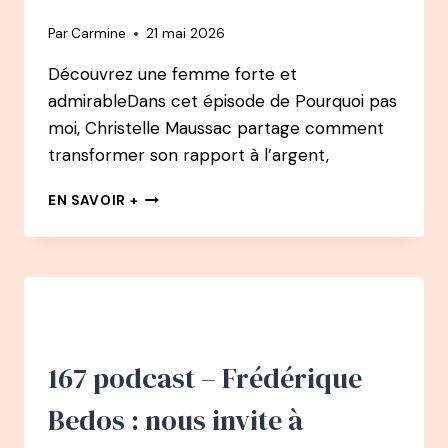
Par
Carmine
21 mai 2026
Découvrez une femme forte et
admirableDans cet épisode de Pourquoi pas
moi, Christelle Maussac partage comment
transformer son rapport à l’argent,
169
EN SAVOIR +
PODCAST
–
CHRISTELLE
MAUSSAC
:
DÉCULPABILISER
SON
RAPPORT
167 podcast – Frédérique
À
L’ARGENT
Bedos : nous invite à
ET
TROUVER