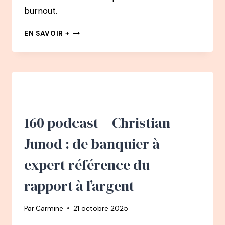
burnout.
161
EN SAVOIR +
PODCAST
–
PACCO
:
COMMENT
IL
A
RÉALISÉ
160 podcast – Christian
SON
RÊVE
Junod : de banquier à
APRÈS
UN
expert référence du
BURN-
OUT
rapport à l’argent
–
VIVRE
Par
Carmine
21 octobre 2025
DE
LA