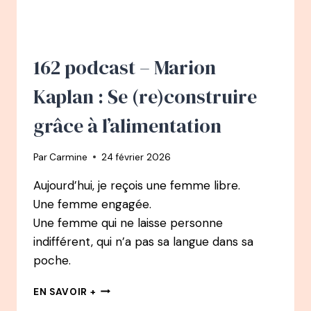
:
SE
RELEVER
EN
162 podcast – Marion
QUELQUES
JOURS
Kaplan : Se (re)construire
AVEC
LE
grâce à l’alimentation
DOCTEUR
RÉSIMONT
Par
Carmine
24 février 2026
Aujourd’hui, je reçois une femme libre.
Une femme engagée.
Une femme qui ne laisse personne
indifférent, qui n’a pas sa langue dans sa
poche.
162
EN SAVOIR +
PODCAST