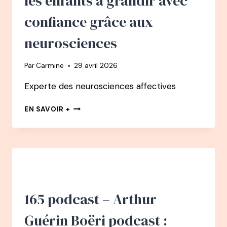
les enfants à grandir avec
D’AGIR
confiance grâce aux
neurosciences
Par
Carmine
29 avril 2026
Experte des neurosciences affectives
166
EN SAVOIR +
PODCAST
–
CATHERINE
GUEGUEN
:
COMMENT
AIDER
LES
165 podcast – Arthur
ENFANTS
À
Guérin Boëri podcast :
GRANDIR