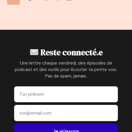
DÉMISSIONNER
de
suivante
D’UN
CDI
page
D’AUDITRICE
FINANCIÈRE
AVEC
UN
PROJET
Reste connecté.e
DE
BÉBÉ
Une lettre chaque vendredi, des épisodes de
ET
podcast et des outils pour écouter ta petite voix.
DEVENIR
Pas de spam, jamais.
ENTREPRENEUSE
&
CONSULTANTE
EN
GESTION
DU
TEMPS
ET
EN
Je m'inscris