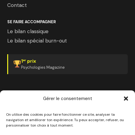
Contact
SE FAIRE ACCOMPAGNER
Le bilan classique
Le bilan spécial burn-out
1
prix
er
Psychologies Magazine
Gérer le consentement
✓ Organisme certifié Qualiopi
✓ Finançable CPF
✓ France Travail
✓ Plan de développement employeur
On utilise des cookies pour faire fonctionner ce site, analyser ta
navigation et améliorer ton expérience. Tu peux accepter, refuser, ou
personnaliser ton choix à tout moment.
© 2026 Pourquoi pas moi · Société à mission · EURL au