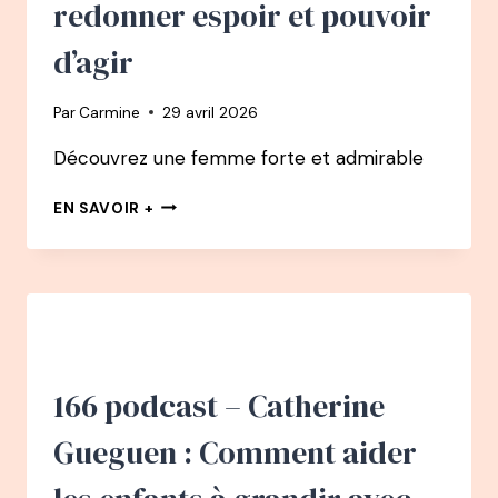
redonner espoir et pouvoir
LA
SÉCURITÉ
d’agir
INTÉRIEURE
Par
Carmine
29 avril 2026
Découvrez une femme forte et admirable
167
EN SAVOIR +
PODCAST
–
FRÉDÉRIQUE
BEDOS
:
NOUS
INVITE
À
166 podcast – Catherine
REDONNER
ESPOIR
Gueguen : Comment aider
ET
POUVOIR