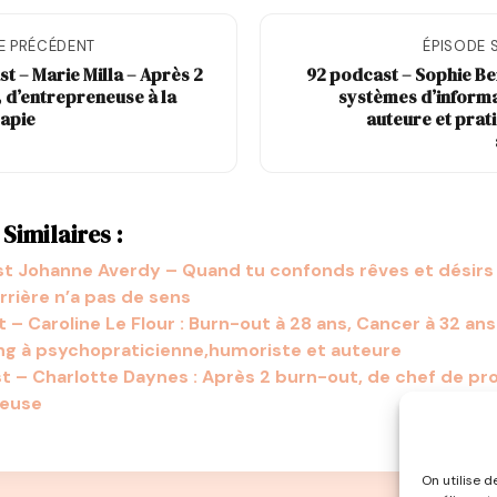
E PRÉCÉDENT
ÉPISODE 
t – Marie Milla – Après 2
92 podcast – Sophie Be
 d’entrepreneuse à la
systèmes d’informa
apie
auteure et prat
Similaires :
t Johanne Averdy – Quand tu confonds rêves et désirs 
arrière n’a pas de sens
 – Caroline Le Flour : Burn-out à 28 ans, Cancer à 32 an
ng à psychopraticienne,humoriste et auteure
t – Charlotte Daynes : Après 2 burn-out, de chef de pro
seuse
On utilise d