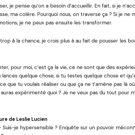
er, je pense qu’on a besoin d’accueillir. En fait, si je n’ac
esse, ma colère. Pourquoi nous, on traverse ça ? Si je ne 
motions, je ne peux pas ensuite les transformer.
trop à la chance, je crois plus à au fait de pousser les 
er, pour moi, c’est ça la vie, ce ne sont que des expérie
tu lances quelque chose, si tu testes quelque chose et qu’a
e que tu voulais réaliser ou que ça ne t’amène pas là où
u auras expérimenté quoi ? Je ne veux pas du tout pour m
ure de Leslie Lucien
– Suis-je hypersensible ? Enquête sur un pouvoir mécon