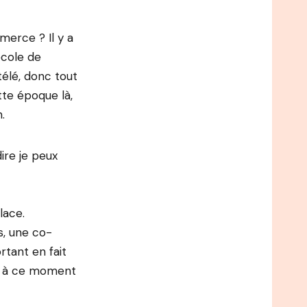
merce ? Il y a
école de
élé, donc tout
tte époque là,
.
re je peux
lace.
is, une co-
rtant en fait
si à ce moment