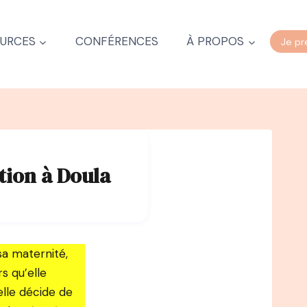
URCES
CONFÉRENCES
À PROPOS
Je pr
tion à Doula
 sa maternité,
s qu’elle
 elle décide de