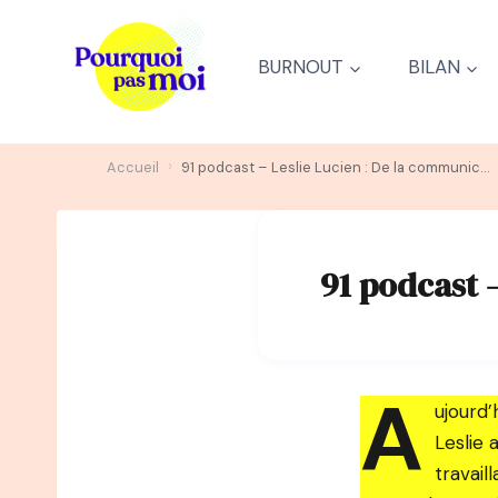
Aller
au
BURNOUT
BILAN
contenu
›
Accueil
91 podcast – Leslie Lucien : De la communication à Doula
91 podcast 
A
ujourd’
Leslie 
travail