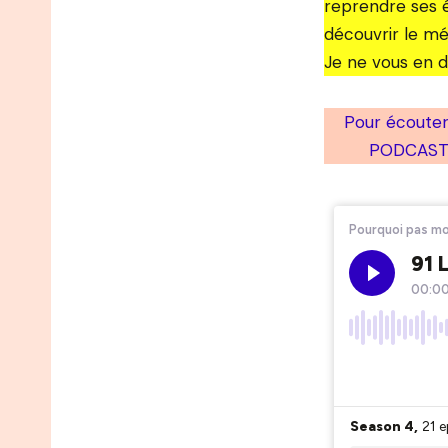
reprendre ses é
découvrir le mét
Je ne vous en di
Pour écouter
PODCASTS