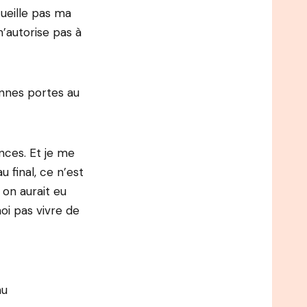
cueille pas ma
m’autorise pas à
bonnes portes au
nces. Et je me
u final, ce n’est
 on aurait eu
oi pas vivre de
nu