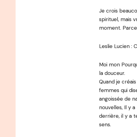
Je crois beauco
spirituel, mais
moment. Parce q
Leslie Lucien :
Moi mon Pourquo
la douceur.
Quand je créais q
femmes qui dise
angoissée de nat
nouvelles, Il y 
derrière, il y a
sens.