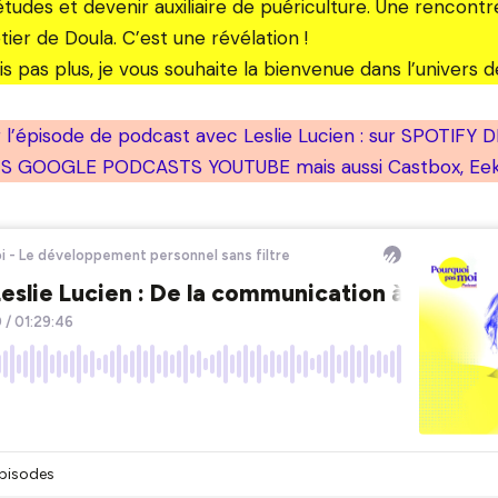
tudes et devenir auxiliaire de puériculture. Une rencont
ier de Doula. C’est une révélation !
s pas plus, je vous souhaite la bienvenue dans l’univers d
 l’épisode de podcast avec Leslie Lucien : sur SPOTIFY
 GOOGLE PODCASTS YOUTUBE mais aussi Castbox, Eeko…