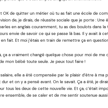
t OK de quitter un métier où tu as fait une école de com
ision de, je dirais, de réussite sociale que je porte : Une 
rles en anglais couramment, tu as des boulots dans la t
urs envie de savoir ce qui se passe là bas. Il y avait à ce
oi en fait. Et moi j’étais en train de remettre ça en question
, ça a vraiment changé quelque chose pour moi de me di
 mon bébé toute seule. Je peux tout faire !
salaire, elle a été compensée par le plaisir d’être à ma p
t dur et on y a pensé avant. On le savait. Ça a été, je dira
r tous les deux de cette nouvelle vie. Et ça, c’était impo
être ensemble, de se caler et de me sentir soutenue aus