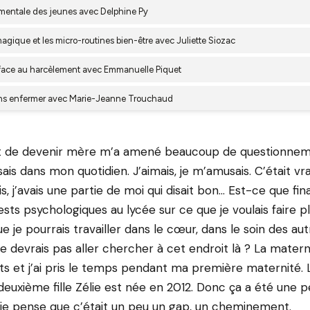
de devenir mère m’a amené beaucoup de questionneme
sais dans mon quotidien. J’aimais, je m’amusais. C’était v
fois, j’avais une partie de moi qui disait bon… Est-ce que f
 tests psychologiques au lycée sur ce que je voulais faire p
e je pourrais travailler dans le cœur, dans le soin des aut
e devrais pas aller chercher à cet endroit là ? La matern
 et j’ai pris le temps pendant ma première maternité. 
euxième fille Zélie est née en 2012. Donc ça a été une pér
 je pense que c’était un peu un gap, un cheminement.