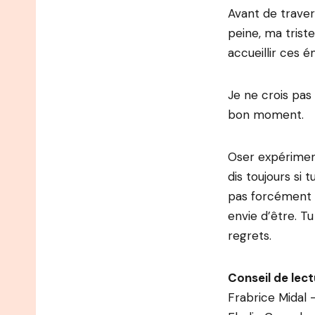
Avant de travers
peine, ma trist
accueillir ces é
Je ne crois pas 
bon moment.
Oser expériment
dis toujours si 
pas forcément c
envie d’être. T
regrets.
Conseil de lect
Frabrice Midal 