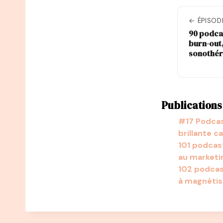
← ÉPISOD
90 podcas
burn-out,
sonothér
Publications 
#17 Podcas
brillante c
101 podcast
au marketi
102 podcas
à magnéti