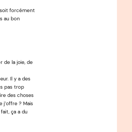
 soit forcément
es au bon
 de la joie, de
eur. Il y a des
es pas trop
faire des choses
 j’offre ? Mais
fait, ça a du