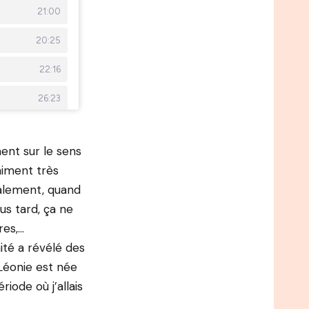
nt sur le sens
raiment très
inalement, quand
lus tard, ça ne
res,…
ité a révélé des
Léonie est née
iode où j’allais