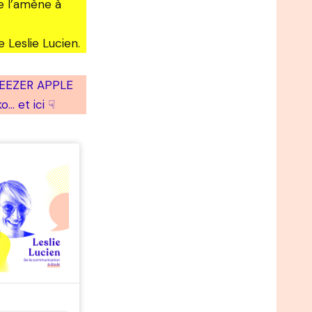
re l’amène à
e Leslie Lucien.
 DEEZER APPLE
 et ici ☟