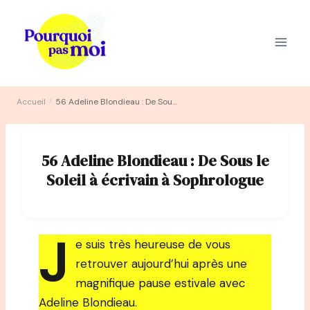
Aller
au
contenu
›
Accueil
56 Adeline Blondieau : De Sous le Soleil à écrivain à Sophrologue
56 Adeline Blondieau : De Sous le
Soleil à écrivain à Sophrologue
J
e suis très heureuse de vous
retrouver aujourd’hui après une
magnifique pause estivale avec
Adeline Blondieau.