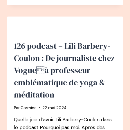
–
JULIEN
PERON
:
ENTREPRENEUR,
RÉALISATEUR,
ÉCRIVAIN,
126 podcast – Lili Barbery-
CHAMPION
DE
Coulon : De journaliste chez
KUNG
FU…
Vogueà professeur
EN
ÉTANT
emblématique de yoga &
DYSLEXIQUE
ET
méditation
SANS
DIPLÔME
Par
Carmine
22 mai 2024
–
L’HOMME
Quelle joie d’avoir Lili Barbery-Coulon dans
QUI
le podcast Pourquoi pas moi. Après des
SE