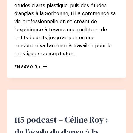
CACHE
études d’arts plastique, puis des études
DERRIÈRE
d’anglais à la Sorbonne, Lili a commencé sa
C’EST
vie professionnelle en se créant de
QUOI
LE
l’expérience à travers une multitude de
BONHEUR
petits boulots, jusqu’au jour où une
POUR
rencontre va l’amener à travailler pour le
VOUS
prestigieux concept store…
?
126
EN SAVOIR +
PODCAST
–
LILI
BARBERY-
COULON
:
DE
JOURNALISTE
115 podcast – Céline Roy :
CHEZ
VOGUEÀ
de l’école de danse à la