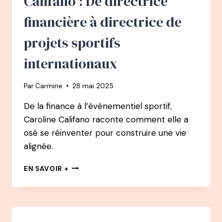
Califano : De directrice
A
CHANGÉ
financière à directrice de
SA
VIE
projets sportifs
–
DE
internationaux
CHAUFFEUR
DE
Par
Carmine
28 mai 2025
MAÎTRE
À
De la finance à l’événementiel sportif,
CHAMPION
Caroline Califano raconte comment elle a
DU
MONDE
osé se réinventer pour construire une vie
D’APNÉE
alignée.
144
EN SAVOIR +
PODCAST
–
CAROLINE
CALIFANO
: