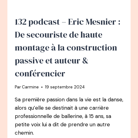
DE
DIRECTRICE
FINANCIÈRE
132 podcast – Eric Mesnier :
À
DIRECTRICE
De secouriste de haute
DE
PROJETS
montage à la construction
SPORTIFS
INTERNATIONAUX
passive et auteur &
conférencier
Par
Carmine
19 septembre 2024
Sa première passion dans la vie est la danse,
alors qu’elle se destinait à une carrière
professionnelle de ballerine, à 15 ans, sa
petite voix lui a dit de prendre un autre
chemin.