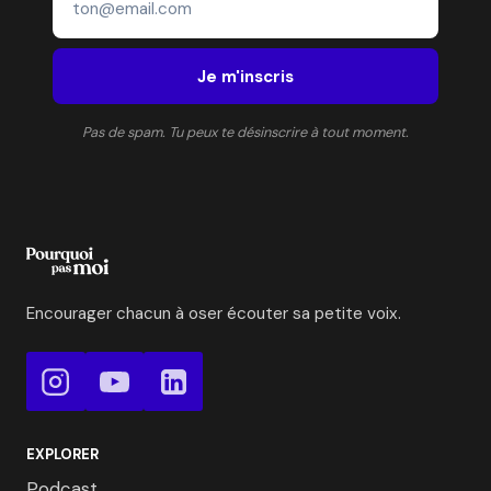
PENDANT
110
JOURS
Je m'inscris
Pas de spam. Tu peux te désinscrire à tout moment.
Encourager chacun à oser écouter sa petite voix.
EXPLORER
Podcast