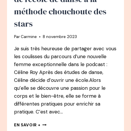
PROFESSEUR
EMBLÉMATIQUE
méthode chouchoute des
DE
YOGA
stars
&
MÉDITATION
Par
Carmine
8 novembre 2023
Je suis très heureuse de partager avec vous
les coulisses du parcours d’une nouvelle
femme exceptionnelle dans le podcast :
Céline Roy Après des études de danse,
Céline décide d’ouvrir une école.Alors
qu’elle se découvre une passion pour le
corps et le bien-être, elle se forme à
différentes pratiques pour enrichir sa
pratique. C’est avec…
115
EN SAVOIR +
PODCAST