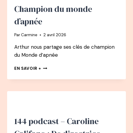
Champion du monde
d’apnée
Par
Carmine
2 avril 2026
Arthur nous partage ses clés de champion
du Monde d’apnée
165
EN SAVOIR +
PODCAST
–
ARTHUR
GUÉRIN
BOËRI
PODCAST
:
COMMENT
144 podcast – Caroline
LA
RESPIRATION