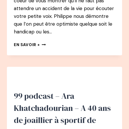
coeur de vous montrer qu’il ne faut pas
attendre un accident de la vie pour écouter
votre petite voix. Philippe nous démontre
que l’on peut être optimiste quelque soit le
handicap ou les…
100
EN SAVOIR +
PODCAST
–
PHILIPPE
CROIZON
:
TRAVERSER
LA
MANCHE
99 podcast – Ara
À
LA
Khatchadourian – A 40 ans
NAGE
SANS
de joaillier à sportif de
BRAS
NI