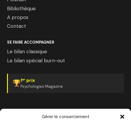
Bibliothèque
A propos
Contact
SE FAIRE ACCOMPAGNER
Le bilan classique
Le bilan spécial burn-out
1
prix
er
Psychologies Magazine
Gérer le consentement
✓ Organisme certifié Qualiopi
✓ Finançable CPF
✓ France Travail
✓ Plan de développement employeur