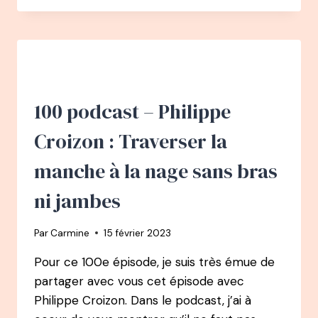
–
CÉLINE
ROY
:
DE
L’ÉCOLE
DE
100 podcast – Philippe
DANSE
À
Croizon : Traverser la
LA
MÉTHODE
manche à la nage sans bras
CHOUCHOUTE
DES
ni jambes
STARS
Par
Carmine
15 février 2023
Pour ce 100e épisode, je suis très émue de
partager avec vous cet épisode avec
Philippe Croizon. Dans le podcast, j’ai à