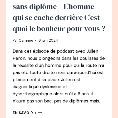
VICE
sans diplôme – L’homme
PRÉSIDENTE
DE
qui se cache derrière C’est
LA
FFT
quoi le bonheur pour vous ?
ET
CONFÉRENCIÈRE
Par
Carmine
6 juin 2024
Dans cet épisode de podcast avec Julien
Peron, nous plongeons dans les coulisses de
la réussite d’un homme pour qui la route n’a
pas été toute droite mais qui aujourd’hui est
pleinement à sa place. Julien est
diagnostiqué dyslexique et
dysorthographique alors qu’il a 6 ans, il
n’aura pas son bac, pas de diplômes mais…
127
EN SAVOIR +
PODCAST