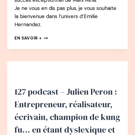
succès exceptionnel de Mani Mina.
Je ne vous en dis pas plus, je vous souhaite
la bienvenue dans l’univers d’Emilie
Hernandez.
130
EN SAVOIR +
PODCAST
–
FLORENCE
ALIX-
GRAVELLIER
:
DE
NUMÉRO
127 podcast – Julien Peron :
1
MONDIALE
Entrepreneur, réalisateur,
DE
TENNIS
écrivain, champion de kung
EN
FAUTEUIL,
fu… en étant dyslexique et
À