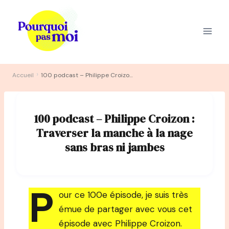
Aller
au
contenu
›
Accueil
100 podcast – Philippe Croizon : Traverser la manche à la nage sans bras ni jambes
100 podcast – Philippe Croizon :
Traverser la manche à la nage
sans bras ni jambes
P
our ce 100e épisode, je suis très
émue de partager avec vous cet
épisode avec Philippe Croizon.