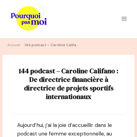
Aller
au
contenu
›
Accueil
144 podcast – Caroline Califano : De directrice financière à directrice de projets sportifs internationaux
144 podcast – Caroline Califano :
De directrice financière à
directrice de projets sportifs
internationaux
Aujourd’hui, j’ai la joie d’accueillir dans le
podcast une femme exceptionnelle, au