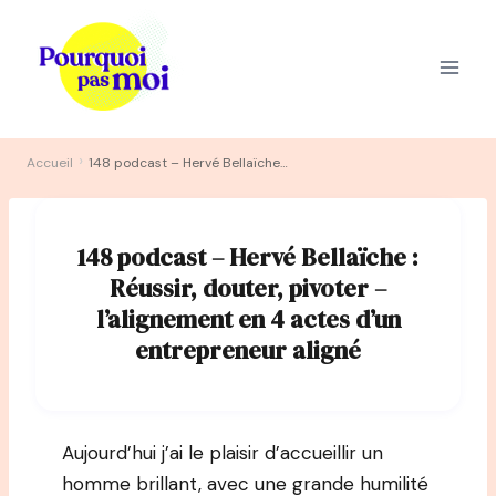
Aller
au
contenu
›
Accueil
148 podcast – Hervé Bellaïche : Réussir, douter, pivoter – l’alignement en 4 actes d’un entrepreneur aligné
148 podcast – Hervé Bellaïche :
Réussir, douter, pivoter –
l’alignement en 4 actes d’un
entrepreneur aligné
Aujourd’hui j’ai le plaisir d’accueillir un
homme brillant, avec une grande humilité