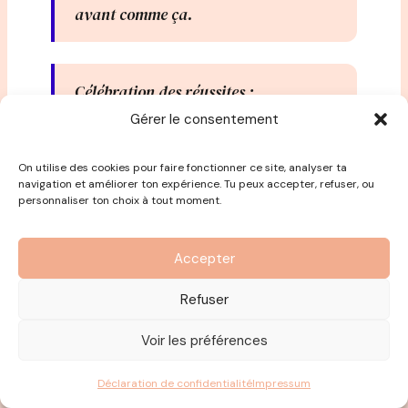
avant comme ça.
Célébration des réussites :
Je suis très enfant, je n’ai aucun mal à
Gérer le consentement
être profondément joyeuse et
contente (…) quand j’ai vraiment des
On utilise des cookies pour faire fonctionner ce site, analyser ta
grands succès j’ai envie de faire la
navigation et améliorer ton expérience. Tu peux accepter, refuser, ou
personnaliser ton choix à tout moment.
fête mais la fête comme ça, la fête à
paillettes, la fête où on rigole, on
s’amuse, on crée des choses, où c’est
Accepter
de l’art, où c’est beau, où tu as
Refuser
l’impression d’être dans une toile.
Voir les préférences
A quel moment je me suis dit pourquoi
Déclaration de confidentialité
Impressum
pas moi ?