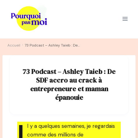
Aller
au
contenu
›
Accueil
73 Podcast – Ashley Taieb : De SDF accro au crack à entrepreneure et maman épanouie
73 Podcast – Ashley Taieb : De
SDF accro au crack à
entrepreneure et maman
épanouie
I
l y a quelques semaines, je regardais
comme des millions de