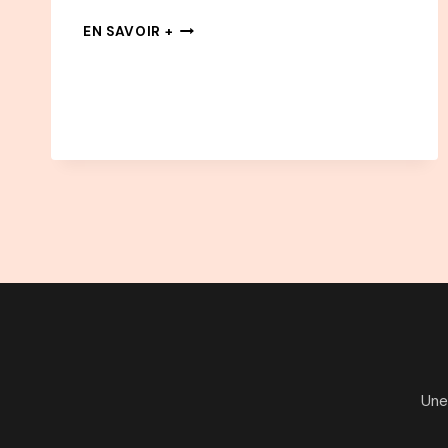
#16
EN SAVOIR +
PODCAST
PHILIPPE
MANOEUVRE
–
LA
PETITE
VOIX
DU
ROCK
Une