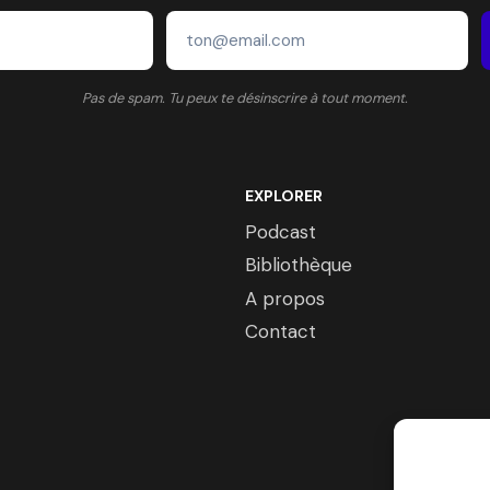
CONSACRE
À
BLISS.STORIES
Pas de spam. Tu peux te désinscrire à tout moment.
EXPLORER
Podcast
Bibliothèque
A propos
Contact