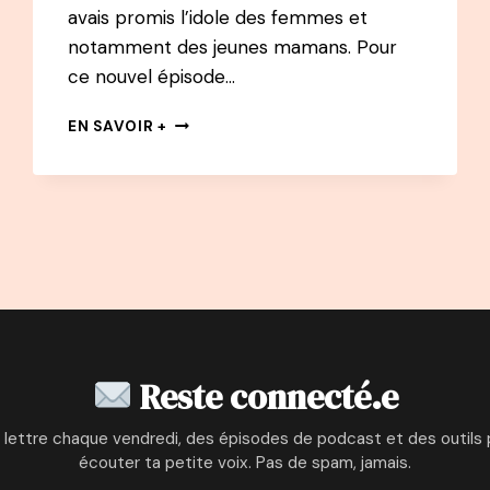
avais promis l’idole des femmes et
notamment des jeunes mamans. Pour
ce nouvel épisode…
#5
EN SAVOIR +
PODCAST
–
CLÉMENTINE
GALEY
–
A
40
ANS
ELLE
QUITTE
SON
Reste connecté.e
CDI
CHEZ
 lettre chaque vendredi, des épisodes de podcast et des outils 
TF1
écouter ta petite voix. Pas de spam, jamais.
ET
SE