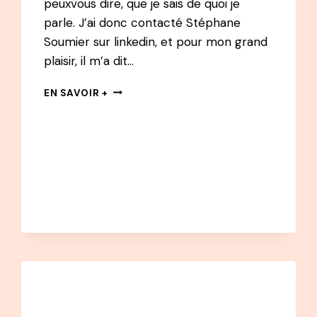
peuxvous dire, que je sais de quoi je
parle. J’ai donc contacté Stéphane
Soumier sur linkedin, et pour mon grand
plaisir, il m’a dit…
#30
EN SAVOIR +
PODCAST
–
STÉPHANE
SOUMIER
:
LA
PETITE
VOIX
DU
GRAND
REPORTAGE