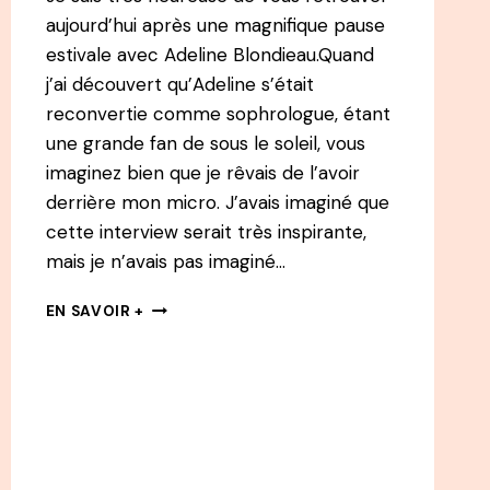
aujourd’hui après une magnifique pause
estivale avec Adeline Blondieau.Quand
j’ai découvert qu’Adeline s’était
reconvertie comme sophrologue, étant
une grande fan de sous le soleil, vous
imaginez bien que je rêvais de l’avoir
derrière mon micro. J’avais imaginé que
cette interview serait très inspirante,
mais je n’avais pas imaginé…
56
EN SAVOIR +
ADELINE
BLONDIEAU
:
DE
SOUS
LE
SOLEIL
À