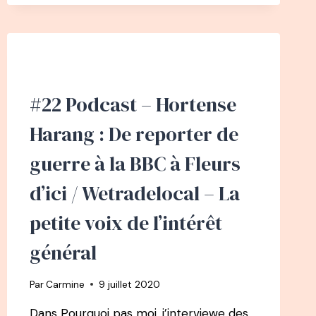
ÉCRIVAIN
À
SOPHROLOGUE
#22 Podcast – Hortense
Harang : De reporter de
guerre à la BBC à Fleurs
d’ici / Wetradelocal – La
petite voix de l’intérêt
général
Par
Carmine
9 juillet 2020
Dans Pourquoi pas moi, j’interviewe des