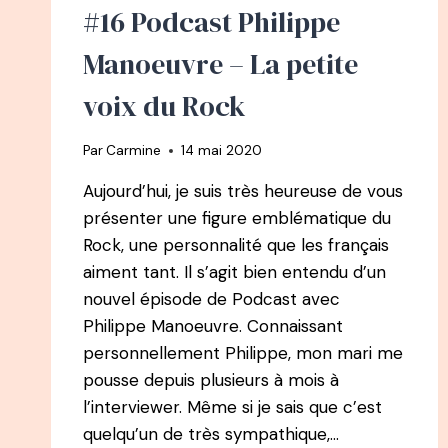
#16 Podcast Philippe
WOMAN
SHOW
Manoeuvre – La petite
À
CO-
voix du Rock
FONDATRICE
DE
JHO
Par
Carmine
14 mai 2020
Aujourd’hui, je suis très heureuse de vous
présenter une figure emblématique du
Rock, une personnalité que les français
aiment tant. Il s’agit bien entendu d’un
nouvel épisode de Podcast avec
Philippe Manoeuvre. Connaissant
personnellement Philippe, mon mari me
pousse depuis plusieurs à mois à
l’interviewer. Même si je sais que c’est
quelqu’un de très sympathique,…