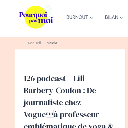
Aller
au
BURNOUT
BILAN
contenu
›
Accueil
Média
126 podcast – Lili
Barbery-Coulon : De
journaliste chez
Vogueà professeur
emblématique de yoga &