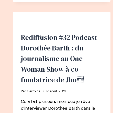
LILI
BARBERY-
COULON
:
DE
JOURNALISTE
Rediffusion #32 Podcast –
CHEZ
VOGUEÀ
Dorothée Barth : du
PROFESSEUR
EMBLÉMATIQUE
journalisme au One-
DE
YOGA
Woman Show à co-
&
MÉDITATION
fondatrice de Jho
Par
Carmine
12 août 2021
Cela fait plusieurs mois que je rêve
d’interviewer Dorothée Barth dans le