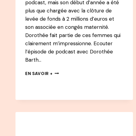
podcast, mais son début d’année a été
plus que chargée avec la clôture de
levée de fonds à 2 millions d’euros et
son associée en congés maternité.
Dorothée fait partie de ces femmes qui
clairement m’impressionne. Ecouter
l’épisode de podcast avec Dorothée
Barth…
REDIFFUSION
EN SAVOIR +
#32
PODCAST
–
DOROTHÉE
BARTH
:
DU
JOURNALISME
AU
ONE-