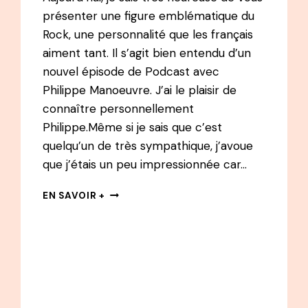
présenter une figure emblématique du
Rock, une personnalité que les français
aiment tant. Il s’agit bien entendu d’un
nouvel épisode de Podcast avec
Philippe Manoeuvre. J’ai le plaisir de
connaître personnellement
Philippe.Même si je sais que c’est
quelqu’un de très sympathique, j’avoue
que j’étais un peu impressionnée car…
#16
EN SAVOIR +
BEST
OF
PODCAST
PHILIPPE
MANOEUVRE
–
LA
PETITE