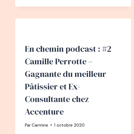
PODCAST
:
#3
NATHALIE
EDLINGER
DE
LA
En chemin podcast : #2
GESTION
DE
Camille Perrotte –
PROJET
INFORMATIQUE
Gagnante du meilleur
À
LA
Pâtissier et Ex-
MODE
ENFANTINE
Consultante chez
ÉCORESPONSABLE
Accenture
Par
Carmine
1 octobre 2020