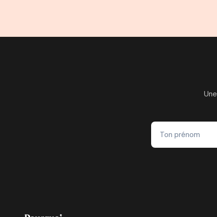
page
DU
MEILLEUR
PÂTISSIER
ET
EX-
CONSULTANTE
CHEZ
ACCENTURE
Une