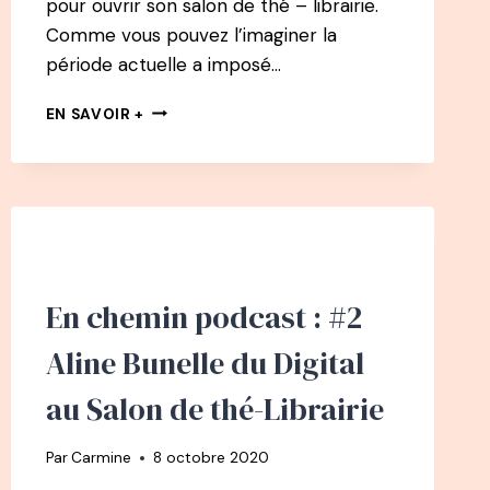
pour ouvrir son salon de thé – librairie.
Comme vous pouvez l’imaginer la
période actuelle a imposé…
EN
EN SAVOIR +
CHEMIN
PODCAST
:
#3
ALINE
BUNELLE
DU
DIGITAL
En chemin podcast : #2
AU
SALON
Aline Bunelle du Digital
DE
THÉ
au Salon de thé-Librairie
–
LIBRAIRIE
Par
Carmine
8 octobre 2020