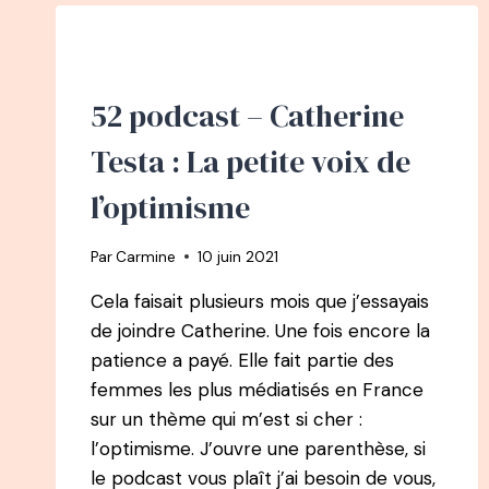
NGUYEN
:
À
L’APPROCHE
52 podcast – Catherine
DES
40
Testa : La petite voix de
ANS
:
l’optimisme
DE
CHEF
DE
Par
Carmine
10 juin 2021
PROJET
INFORMATIQUE
Cela faisait plusieurs mois que j’essayais
AU
de joindre Catherine. Une fois encore la
LETTERING
patience a payé. Elle fait partie des
femmes les plus médiatisés en France
sur un thème qui m’est si cher :
l’optimisme. J’ouvre une parenthèse, si
le podcast vous plaît j’ai besoin de vous,