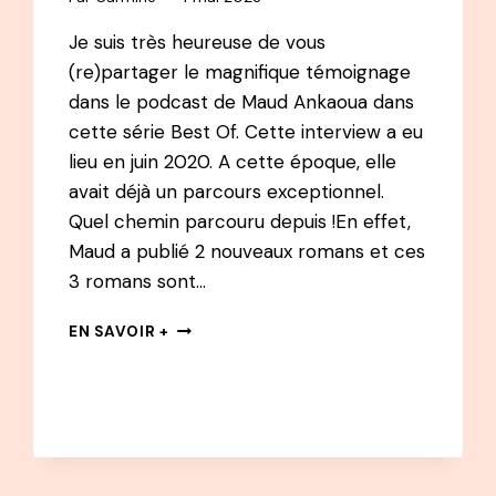
Je suis très heureuse de vous
(re)partager le magnifique témoignage
dans le podcast de Maud Ankaoua dans
cette série Best Of. Cette interview a eu
lieu en juin 2020.⁠ A cette époque, elle
avait déjà un parcours exceptionnel.⁠
Quel chemin parcouru depuis !⁠En effet,
Maud a publié 2 nouveaux romans et ces
3 romans sont…
#20
EN SAVOIR +
PODCAST
–
MAUD
ANKAOUA
:
APPRENDRE
À