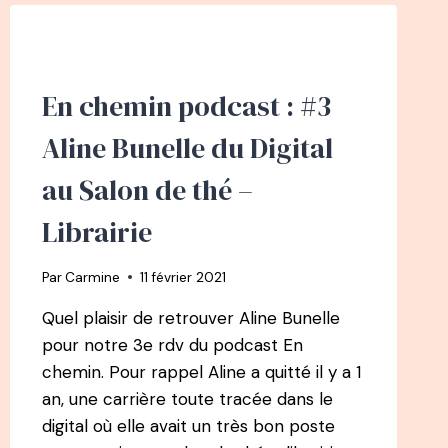
CRÉER
MAMANS
DIGITALES
APRÈS
En chemin podcast : #3
4
GROSSESSES
Aline Bunelle du Digital
ET
4
au Salon de thé –
LICENCIEMENTS
Librairie
Par
Carmine
11 février 2021
Quel plaisir de retrouver Aline Bunelle
pour notre 3e rdv du podcast En
chemin. Pour rappel Aline a quitté il y a 1
an, une carrière toute tracée dans le
digital où elle avait un très bon poste