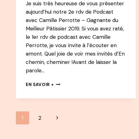
Je suis très heureuse de vous présenter
aujourd’hui notre 2e rdv de Podcast
avec Camille Perrotte – Gagnante du
Meilleur Pâtissier 2019. Si vous avez raté,
le 1er rdv de podcast avec Camille
Perrotte, je vous invite à l’écouter en
amont. Quel joie de voir mes invités d’En
chemin, cheminer !Avant de laisser la
parole…
EN
EN SAVOIR +
CHEMIN
PODCAST
:
#2
Navigation
CAMILLE
Page
1
2
PERROTTE
de
–
suivante
GAGNANTE