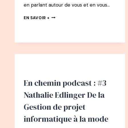
en parlant autour de vous et en vous…
52
EN SAVOIR +
PODCAST
–
CATHERINE
TESTA
:
LA
PETITE
VOIX
DE
L’OPTIMISME
En chemin podcast : #3
Nathalie Edlinger De la
Gestion de projet
informatique à la mode