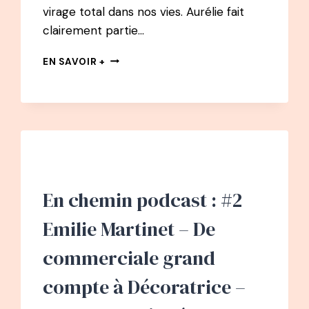
virage total dans nos vies. Aurélie fait
clairement partie…
#42
EN SAVOIR +
PODCAST
:
AURÉLIE
KALT
DUPHIL
–
ET
SI
LA
En chemin podcast : #2
PEUR
N’EXISTAIT
Emilie Martinet – De
PAS
?
commerciale grand
compte à Décoratrice –