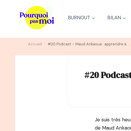
Aller
au
BURNOUT
BILAN
contenu
›
Accueil
#20 Podcast – Maud Ankaoua : apprendre à tomber pour offrir un monde meilleur
#20 Podcas
Je suis très he
de Maud Ankaoua