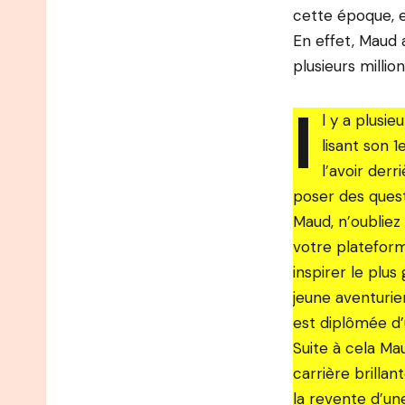
cette époque, e
En effet, Maud 
plusieurs millio
I
l y a plusi
lisant son 1
l’avoir der
poser des quest
Maud, n’oubliez
votre plateform
inspirer le pl
jeune aventurier
est diplômée d’
Suite à cela Ma
carrière brillan
la revente d’une