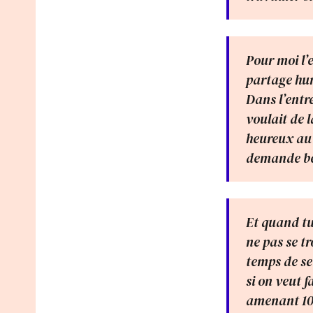
Pour moi l’
partage hu
Dans l’entr
voulait de 
heureux au 
demande bea
Et quand tu
ne pas se tr
temps de se
si on veut f
amenant 100