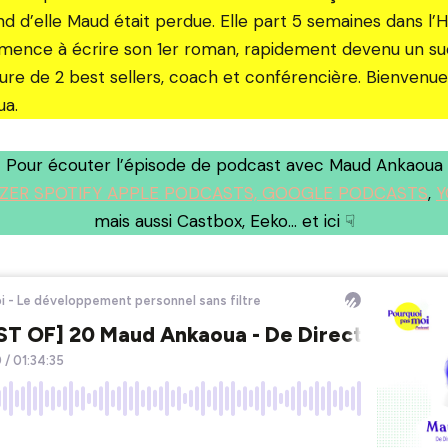
nd d’elle Maud était perdue. Elle part 5 semaines dans l’H
mmence à écrire son 1er roman, rapidement devenu un su
eure de 2 best sellers, coach et conférencière. Bienvenue
ua.
Pour écouter l’épisode de podcast avec Maud Ankaoua
ZER SPOTIFY APPLE PODCASTS, GOOGLE PODCASTS
,
Y
mais aussi Castbox, Eeko… et ici ☟