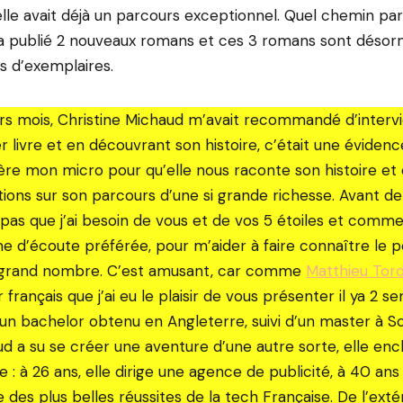
lle avait déjà un parcours exceptionnel.⁠ Quel chemin parc
a publié 2 nouveaux romans et ces 3 romans sont désorm
ns d’exemplaires.⁠
eurs mois, Christine Michaud m’avait recommandé d’inter
er livre et en découvrant son histoire, c’était une évidenc
rière mon micro pour qu’elle nous raconte son histoire et q
ions sur son parcours d’une si grande richesse. Avant de
 pas que j’ai besoin de vous et de vos 5 étoiles et comme
e d’écoute préférée, pour m’aider à faire connaître le 
us grand nombre. C’est amusant, car comme
Matthieu Tor
 français que j’ai eu le plaisir de vous présenter il ya 2 
un bachelor obtenu en Angleterre, suivi d’un master à S
ud a su se créer une aventure d’une autre sorte, elle en
te : à 26 ans, elle dirige une agence de publicité, à 40 ans
 des plus belles réussites de la tech Française. De l’extéri