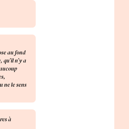
ose au fond
 qu’il n’y a
beaucoup
es,
u ne le sens
res à