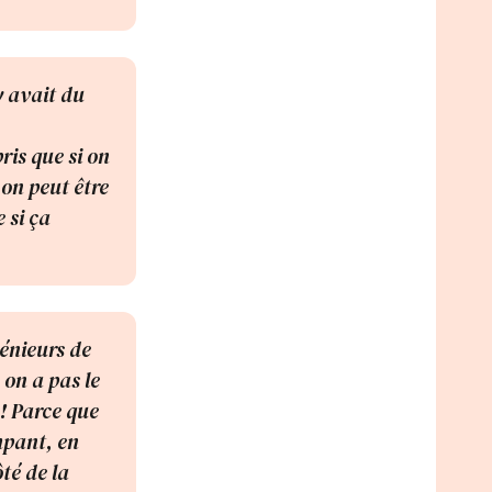
y avait du
ris que si on
 on peut être
 si ça
énieurs de
 on a pas le
 ! Parce que
ompant, en
té de la