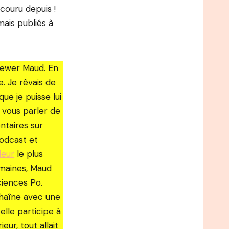
ouru depuis !⁠
ais publiés à
viewer Maud. En
e. Je rêvais de
ue je puisse lui
 vous parler de
ntaires sur
podcast et
deur
le plus
semaines, Maud
ciences Po.
chaîne avec une
 elle participe à
eur, tout allait