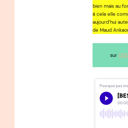
bien mais au fo
à cela elle co
aujourd’hui aut
de Maud Ankao
sur
DEE