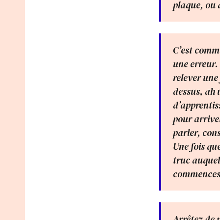
plaque, ou 
C’est comme 
une erreur. 
relever une
dessus, ah u
d’apprentis
pour arrive
parler, cons
Une fois qu
truc auquel 
commences 
Arrêtez de m