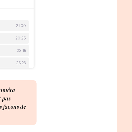
caméra
t pas
s façons de