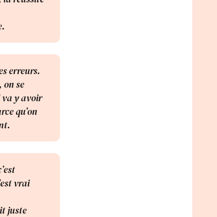
e.
es erreurs.
, on se
 va y avoir
arce qu’on
nt.
’est
est vrai
t juste