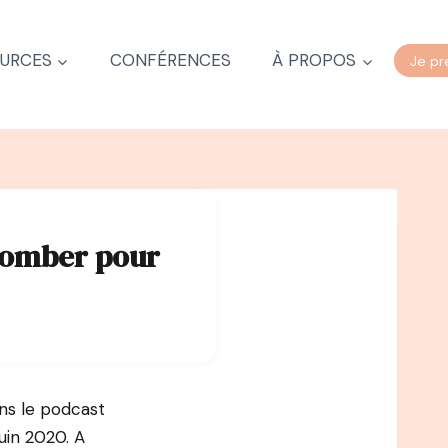
URCES
CONFÉRENCES
À PROPOS
Je pr
tomber pour
ns le podcast
in 2020.⁠ A