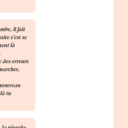
mbe, il fait
ite s’est se
ment là
,
e des erreurs
 marcher,
n nouveau
 là tu
 la réussite