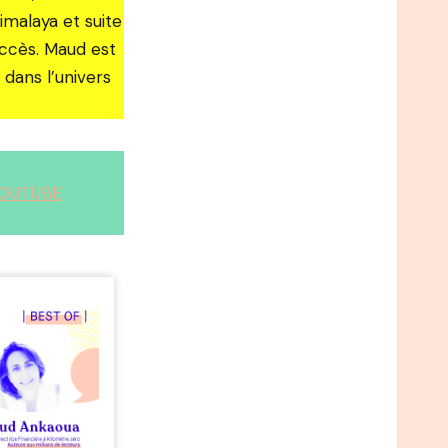
imalaya et suite
ccès. Maud est
 dans l’univers
OUTUBE