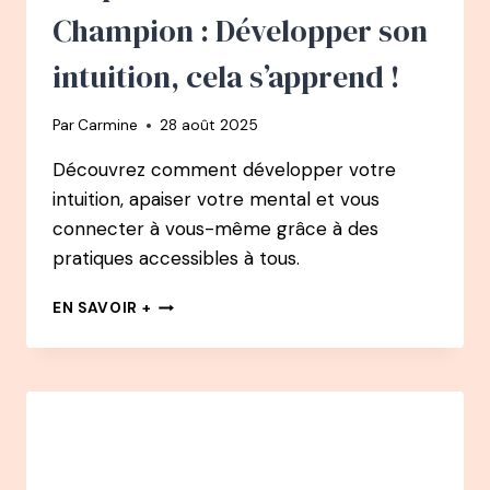
COMBAT
Champion : Développer son
QUOTIDIEN
intuition, cela s’apprend !
Par
Carmine
28 août 2025
Découvrez comment développer votre
intuition, apaiser votre mental et vous
connecter à vous-même grâce à des
pratiques accessibles à tous.
153
EN SAVOIR +
PODCAST
–
ALEXIS
CHAMPION
:
DÉVELOPPER
SON
INTUITION,