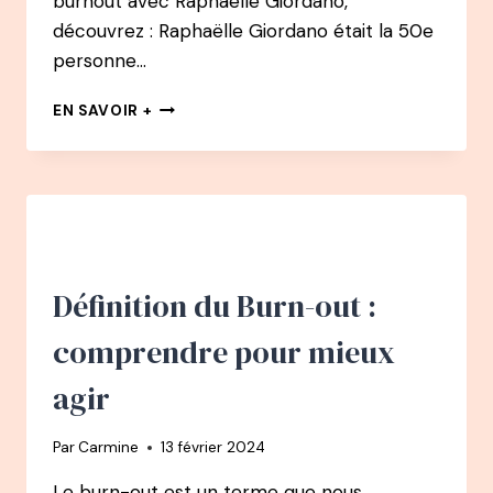
burnout avec Raphaëlle Giordano,
découvrez : Raphaëlle Giordano était la 50e
personne…
BONUS
EN SAVOIR +
–
BURNOUT
:
RAPHAËLLE
GIORDANO
–
SA
2ÈME
Définition du Burn-out :
VIE
COMMENCE
comprendre pour mieux
APRÈS
SON
agir
BURN-
OUT
Par
Carmine
13 février 2024
Le burn-out est un terme que nous