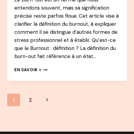
entendons souvent, mais sa signification
précise reste parfois floue. Cet article vise à
clarifier la définition du burnout, à expliquer
comment il se distingue d’autres formes de
stress professionnel et à établir. Qu’est-ce
que le Burnout : définition ? La définition du
burn-out fait référence à un état…
DÉFINITION
EN SAVOIR +
DU
BURN-
OUT
:
Navigation
Page
1
2
COMPRENDRE
POUR
de
suivante
MIEUX
AGIR
page