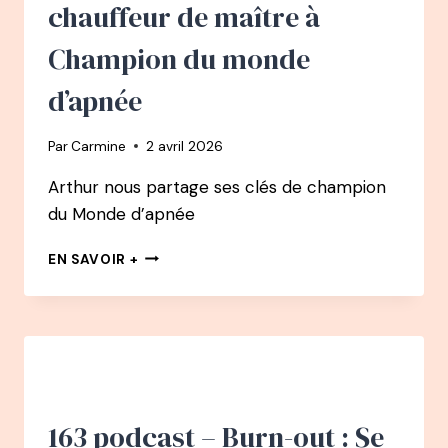
NEUROSCIENCES
chauffeur de maître à
Champion du monde
d’apnée
Par
Carmine
2 avril 2026
Arthur nous partage ses clés de champion
du Monde d’apnée
165
EN SAVOIR +
PODCAST
–
ARTHUR
GUÉRIN
BOËRI
PODCAST
:
COMMENT
163 podcast – Burn-out : Se
LA