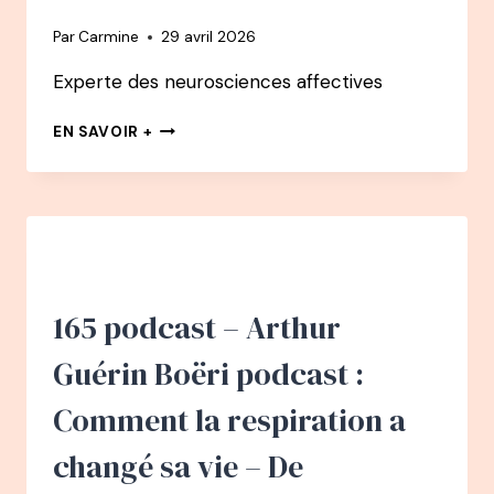
Par
Carmine
29 avril 2026
Experte des neurosciences affectives
166
EN SAVOIR +
PODCAST
–
CATHERINE
GUEGUEN
:
COMMENT
AIDER
LES
165 podcast – Arthur
ENFANTS
À
Guérin Boëri podcast :
GRANDIR
AVEC
Comment la respiration a
CONFIANCE
GRÂCE
changé sa vie – De
AUX