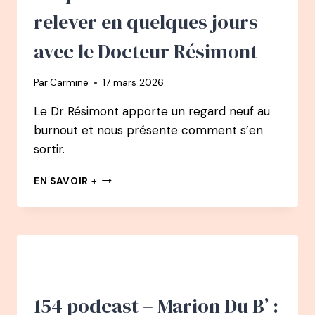
RESPIRATION
relever en quelques jours
A
CHANGÉ
avec le Docteur Résimont
SA
VIE
Par
Carmine
17 mars 2026
–
DE
Le Dr Résimont apporte un regard neuf au
CHAUFFEUR
burnout et nous présente comment s’en
DE
MAÎTRE
sortir.
À
CHAMPION
163
EN SAVOIR +
DU
PODCAST
MONDE
–
D’APNÉE
BURN-
OUT
:
SE
RELEVER
EN
154 podcast – Marion Du B’ :
QUELQUES