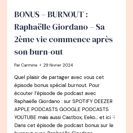
CHASSEUSE
DE
BONUS – BURNOUT :
TÊTE
À
Raphaëlle Giordano – Sa
CUEILLEUSE
DE
2ème vie commence après
TALENTS
ET
son burn-out
FONDATRICE
D’EKLORE
Par
Carmine
29 février 2024
Quel plaisir de partager avec vous cet
épisode bonus spécial burnout. Pour
écouter l’épisode de podcast avec
Raphaëlle Giordano : sur SPOTIFY DEEZER
APPLE PODCASTS GOOGLE PODCASTS
YOUTUBE mais aussi Castbox, Eeko… et ici ☟
Dans cet épisode de podcast bonus sur le