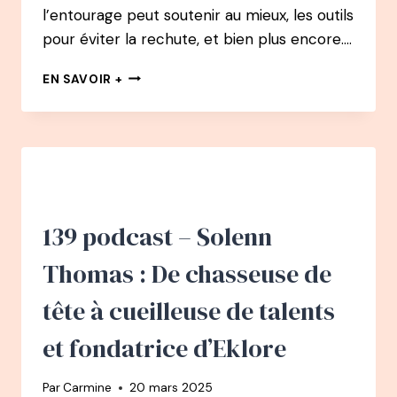
l’entourage peut soutenir au mieux, les outils
pour éviter la rechute, et bien plus encore….
146
EN SAVOIR +
PODCAST
–
BURN-
OUT
:
L’ÉCLAIRAGE
DU
DR
139 podcast – Solenn
MARINE
CREST
Thomas : De chasseuse de
tête à cueilleuse de talents
et fondatrice d’Eklore
Par
Carmine
20 mars 2025