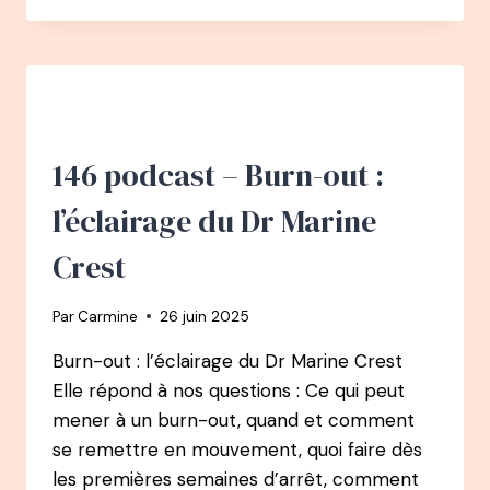
–
BURN-
OUT
:
L’ÉCLAIRAGE
DE
LA
146 podcast – Burn-out :
PSYCHOLOGUE
LAURENCE
l’éclairage du Dr Marine
ADJADJ
Crest
Par
Carmine
26 juin 2025
Burn-out : l’éclairage du Dr Marine Crest
Elle répond à nos questions : Ce qui peut
mener à un burn-out, quand et comment
se remettre en mouvement, quoi faire dès
les premières semaines d’arrêt, comment