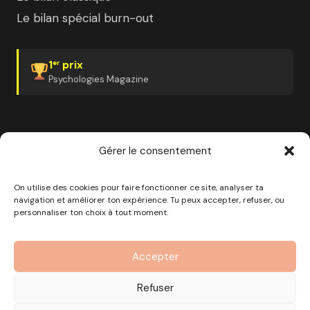
Le bilan spécial burn-out
1
prix
er
Psychologies Magazine
Gérer le consentement
✓ Organisme certifié Qualiopi
✓ Finançable CPF
✓ France Travail
✓ Plan de développement employeur
On utilise des cookies pour faire fonctionner ce site, analyser ta
navigation et améliorer ton expérience. Tu peux accepter, refuser, ou
personnaliser ton choix à tout moment.
© 2026 Pourquoi pas moi · Société à mission · EURL au
capital de 1000€ · RCS Marseille · SIRET
Accepter
890 976 699 00037
OF n°93 13 18812 13 — Enregistré auprès du préfet de la
Refuser
région Provence-Alpes-Côte d'Azur