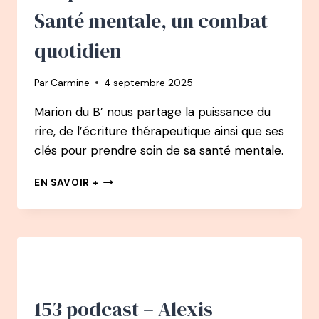
JOURS
Santé mentale, un combat
AVEC
LE
quotidien
DOCTEUR
RÉSIMONT
Par
Carmine
4 septembre 2025
Marion du B’ nous partage la puissance du
rire, de l’écriture thérapeutique ainsi que ses
clés pour prendre soin de sa santé mentale.
154
EN SAVOIR +
PODCAST
–
MARION
DU
B’
:
SANTÉ
MENTALE,
153 podcast – Alexis
UN