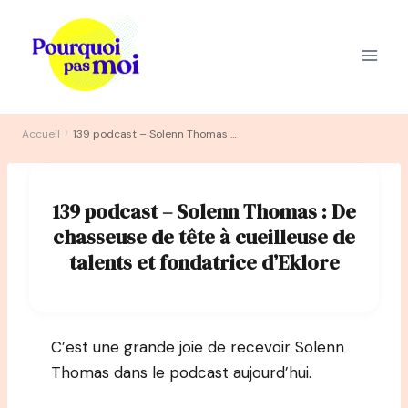
Aller
au
contenu
›
Accueil
139 podcast – Solenn Thomas : De chasseuse de tête à cueilleuse de talents et fondatrice d’Eklore
139 podcast – Solenn Thomas : De
chasseuse de tête à cueilleuse de
talents et fondatrice d’Eklore
C’est une grande joie de recevoir Solenn
Thomas dans le podcast aujourd’hui.