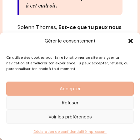
à cet endroit.
Solenn Thomas,
Est-ce que tu peux nous
dire en quelques mots, qu’est-ce que
Gérer le consentement
c’est Eklore aujourd’hui ?
On utilise des cookies pour faire fonctionner ce site, analyser ta
Eklore, c’est une association, un
navigation et améliorer ton expérience. Tu peux accepter, refuser, ou
personnaliser ton choix à tout moment.
mouvement culturel autour d’une
évolution du monde du travail par
l’expression des singularités. Les
Accepter
singularités, c’est nos personnalités, des
Refuser
conditions aussi de genre, d’âge, de
diversité cognitive. Mais c’est aussi une
Voir les préférences
dimension spirituelle, c’est être soi et pas
juste être moi, le soi profond. Donc, on est
Déclaration de confidentialité
Impressum