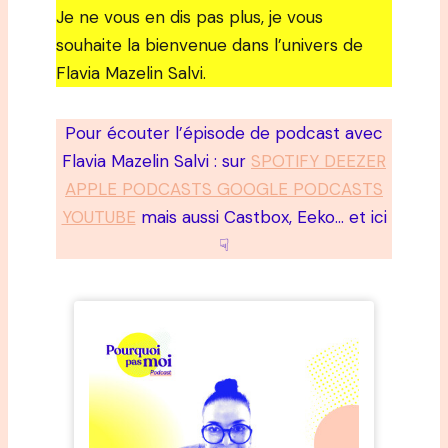
Je ne vous en dis pas plus, je vous
souhaite la bienvenue dans l’univers de
Flavia Mazelin Salvi.
Pour écouter l’épisode de podcast avec
Flavia Mazelin Salvi : sur
SPOTIFY DEEZER
APPLE PODCASTS GOOGLE PODCASTS
YOUTUBE
mais aussi Castbox, Eeko… et ici
☟