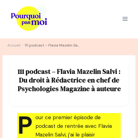
Aller
au
contenu
›
Accueil
111 podcast – Flavia Mazelin Salvi : Du droit à Rédactrice en chef de Psychologies Magazine à auteure
111 podcast – Flavia Mazelin Salvi :
Du droit à Rédactrice en chef de
Psychologies Magazine à auteure
P
our ce premier épisode de
podcast de rentrée avec Flavia
Mazelin Salvi, j’ai le plaisir