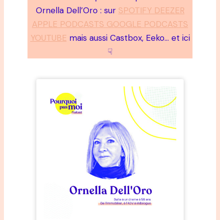
Ornella Dell’Oro : sur
SPOTIFY DEEZER
APPLE PODCASTS GOOGLE PODCASTS
YOUTUBE
mais aussi Castbox, Eeko… et ici
☟