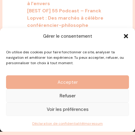
à l’envers
[BEST OF] 55 Podcast – Franck
Lopvet : Des marchés à célèbre
conférencier-philosophe
149 podcast – Julien Peron : C’est
Gérer le consentement
quoi le bonheur pour vous ?
On utilise des cookies pour faire fonctionner ce site, analyser ta
navigation et améliorer ton expérience. Tu peux accepter, refuser, ou
personnaliser ton choix à tout moment.
Accepter
Refuser
Voir les préférences
Déclaration de confidentialité
Impressum