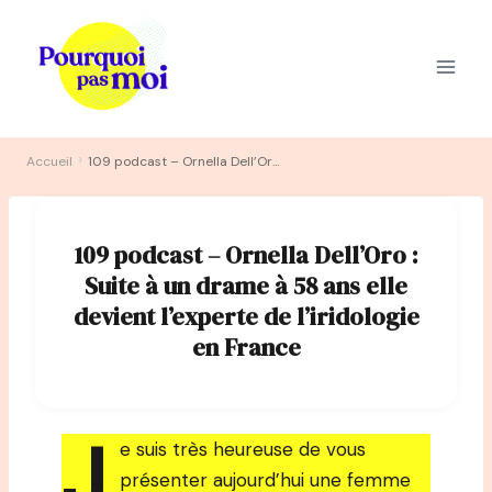
Aller
au
contenu
›
Accueil
109 podcast – Ornella Dell’Oro : Suite à un drame à 58 ans elle devient l’experte de l’iridologie en France
109 podcast – Ornella Dell’Oro :
Suite à un drame à 58 ans elle
devient l’experte de l’iridologie
en France
J
e suis très heureuse de vous
présenter aujourd’hui une femme