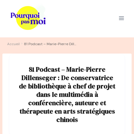
Aller
au
contenu
›
Accueil
81 Podcast – Marie-Pierre Dillenseger : De conservatrice de bibliothèque à chef de projet dans le multimédia à conférencière, auteure et thérapeute en arts stratégiques chinois
81 Podcast – Marie-Pierre
Dillenseger : De conservatrice
de bibliothèque à chef de projet
dans le multimédia à
conférencière, auteure et
thérapeute en arts stratégiques
chinois