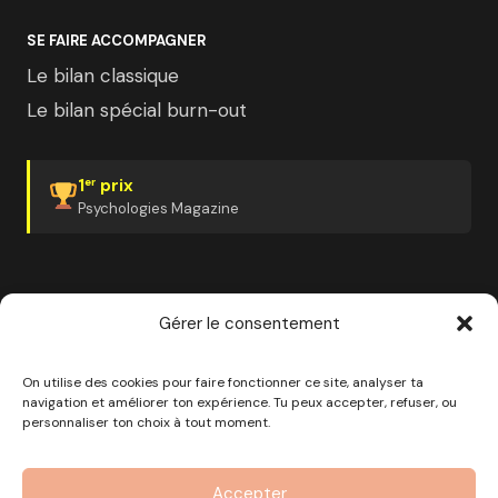
SE FAIRE ACCOMPAGNER
Le bilan classique
Le bilan spécial burn-out
1
prix
er
Psychologies Magazine
Gérer le consentement
✓ Organisme certifié Qualiopi
✓ Finançable CPF
✓ France Travail
✓ Plan de développement employeur
On utilise des cookies pour faire fonctionner ce site, analyser ta
navigation et améliorer ton expérience. Tu peux accepter, refuser, ou
personnaliser ton choix à tout moment.
© 2026 Pourquoi pas moi · Société à mission · EURL au
capital de 1000€ · RCS Marseille · SIRET
Accepter
890 976 699 00037