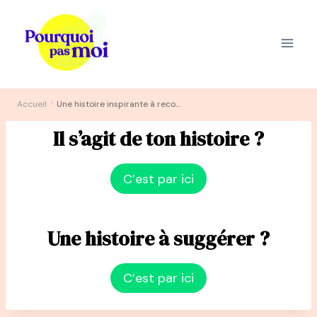
Aller
au
contenu
›
Accueil
Une histoire inspirante à recommander ?
Il s’agit de ton histoire ?
C’est par ici
Une histoire à suggérer ?
C’est par ici