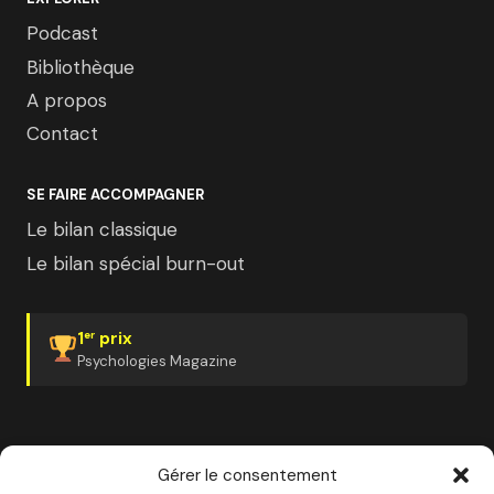
Podcast
Bibliothèque
A propos
Contact
SE FAIRE ACCOMPAGNER
Le bilan classique
Le bilan spécial burn-out
1
prix
er
Psychologies Magazine
Gérer le consentement
✓ Organisme certifié Qualiopi
✓ Finançable CPF