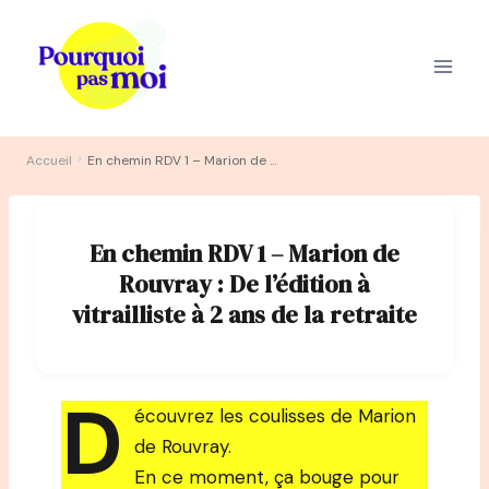
Aller
au
contenu
›
Accueil
En chemin RDV 1 – Marion de Rouvray : De l’édition à vitrailliste à 2 ans de la retraite
En chemin RDV 1 – Marion de
Rouvray : De l’édition à
vitrailliste à 2 ans de la retraite
D
écouvrez les coulisses de Marion
de Rouvray.
En ce moment, ça bouge pour