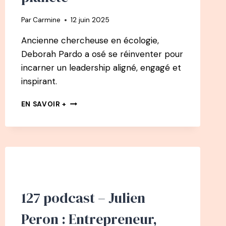
Par
Carmine
12 juin 2025
Ancienne chercheuse en écologie,
Deborah Pardo a osé se réinventer pour
incarner un leadership aligné, engagé et
inspirant.
145
EN SAVOIR +
PODCAST
–
DEBORAH
PARDO
:
DE
CHERCHEUSE
EN
127 podcast – Julien
ÉCOLOGIE
À
Peron : Entrepreneur,
LEADER