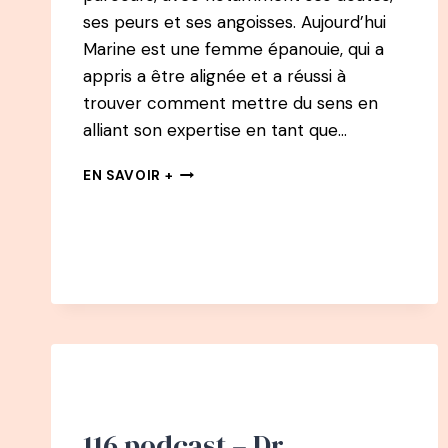
ses peurs et ses angoisses. Aujourd’hui
Marine est une femme épanouie, qui a
appris a être alignée et a réussi à
trouver comment mettre du sens en
alliant son expertise en tant que…
124
EN SAVOIR +
PODCAST
–
MARINE
LORPHELIN
:
SA
QUÊTE
DE
SENS
POUR
CONCILIER
MÉDECINE
116 podcast – Dr
ET