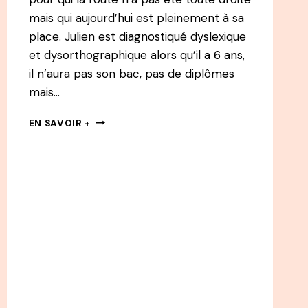
mais qui aujourd’hui est pleinement à sa
place. Julien est diagnostiqué dyslexique
et dysorthographique alors qu’il a 6 ans,
il n’aura pas son bac, pas de diplômes
mais…
127
EN SAVOIR +
PODCAST
–
JULIEN
PERON
:
ENTREPRENEUR,
RÉALISATEUR,
ÉCRIVAIN,
CHAMPION
DE
KUNG
FU…
EN