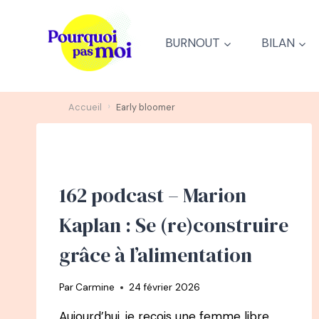
Aller
au
BURNOUT
BILAN
contenu
›
Accueil
Early bloomer
162 podcast – Marion
Kaplan : Se (re)construire
grâce à l’alimentation
Par
Carmine
24 février 2026
Aujourd’hui, je reçois une femme libre.