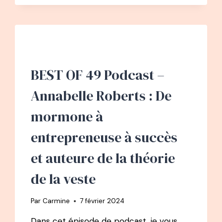
–
DOMITILLE
KIGER
–
CHAMPIONNE
DU
MONDE
BEST OF 49 Podcast –
DE
PARACHUTISME
Annabelle Roberts : De
mormone à
entrepreneuse à succès
et auteure de la théorie
de la veste
Par
Carmine
7 février 2024
Dans cet épisode de podcast, je vous