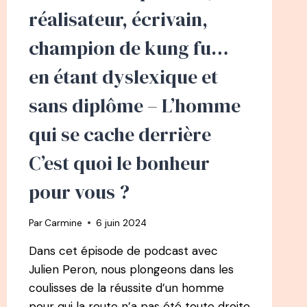
D’ENVERGURE
réalisateur, écrivain,
POUR
LA
champion de kung fu…
PLANÈTE
en étant dyslexique et
sans diplôme – L’homme
qui se cache derrière
C’est quoi le bonheur
pour vous ?
Par
Carmine
6 juin 2024
Dans cet épisode de podcast avec
Julien Peron, nous plongeons dans les
coulisses de la réussite d’un homme
pour qui la route n’a pas été toute droite