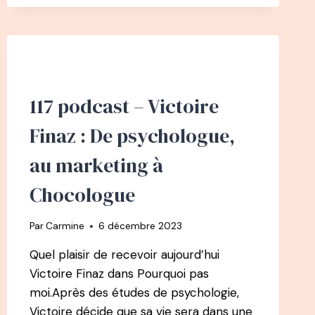
ÉTANT
DYSLEXIQUE
ET
SANS
DIPLÔME
–
117 podcast – Victoire
L’HOMME
QUI
Finaz : De psychologue,
SE
CACHE
au marketing à
DERRIÈRE
C’EST
Chocologue
QUOI
LE
BONHEUR
Par
Carmine
6 décembre 2023
POUR
VOUS
Quel plaisir de recevoir aujourd’hui
?
Victoire Finaz dans Pourquoi pas
moi.Après des études de psychologie,
Victoire décide que sa vie sera dans une