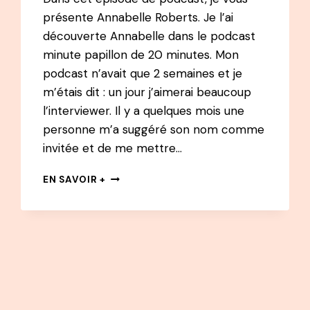
présente Annabelle Roberts. Je l’ai
découverte Annabelle dans le podcast
minute papillon de 20 minutes. Mon
podcast n’avait que 2 semaines et je
m’étais dit : un jour j’aimerai beaucoup
l’interviewer. Il y a quelques mois une
personne m’a suggéré son nom comme
invitée et de me mettre…
BEST
EN SAVOIR +
OF
49
PODCAST
–
ANNABELLE
ROBERTS
:
DE
MORMONE