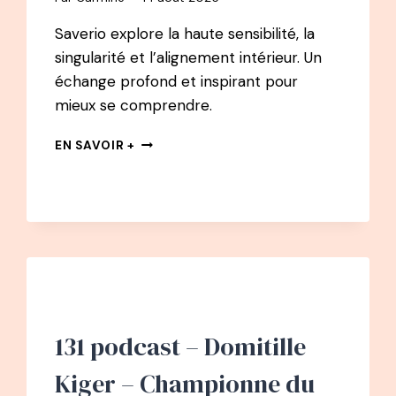
Saverio explore la haute sensibilité, la
singularité et l’alignement intérieur. Un
échange profond et inspirant pour
mieux se comprendre.
151
EN SAVOIR +
PODCAST
–
SAVERIO
TOMASELLA
:
LA
SENSIBILITÉ
EST
LE
SEUL
131 podcast – Domitille
CHEMIN
VERS
Kiger – Championne du
LA