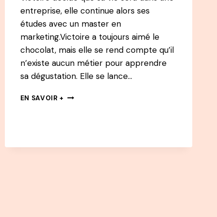
entreprise, elle continue alors ses
études avec un master en
marketing.Victoire a toujours aimé le
chocolat, mais elle se rend compte qu’il
n’existe aucun métier pour apprendre
sa dégustation. Elle se lance…
117
EN SAVOIR +
PODCAST
–
VICTOIRE
FINAZ
:
DE
PSYCHOLOGUE,
AU
MARKETING
À
CHOCOLOGUE