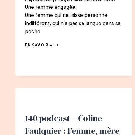
Une femme engagée.
Une femme qui ne laisse personne
indifférent, qui n’a pas sa langue dans sa
poche.
162
EN SAVOIR +
PODCAST
–
MARION
KAPLAN
:
SE
(RE)CONSTRUIRE
GRÂCE
À
L’ALIMENTATION
140 podcast – Coline
Faulquier : Femme, mère