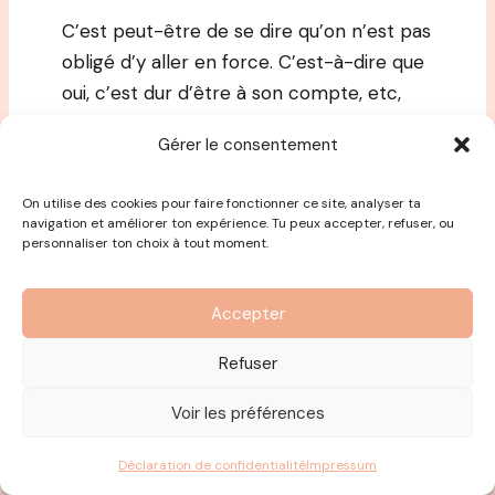
C’est peut-être de se dire qu’on n’est pas
obligé d’y aller en force. C’est-à-dire que
oui, c’est dur d’être à son compte, etc,
mais en fait, on peut y aller en douceur. Et
Gérer le consentement
parfois, c’est bien aussi de laisser venir les
choses, de semer des graines et de laisser
On utilise des cookies pour faire fonctionner ce site, analyser ta
venir et de vraiment…
J’aime bien cette
navigation et améliorer ton expérience. Tu peux accepter, refuser, ou
personnaliser ton choix à tout moment.
métaphore, mais de le dire, de cultiver
son jardin et d’arrêter d’aller chasser
tout le temps. Parce que si on chasse
Accepter
tout le temps, on ne peut pas s’occuper
Refuser
des graines qu’on a semées.
Et c’est
vraiment ce truc-là aussi de dire:
Voir les préférences
Tranquille, arrête de lancer une idée,
machin, tu auras plein d’idées, note-les
Déclaration de confidentialité
Impressum