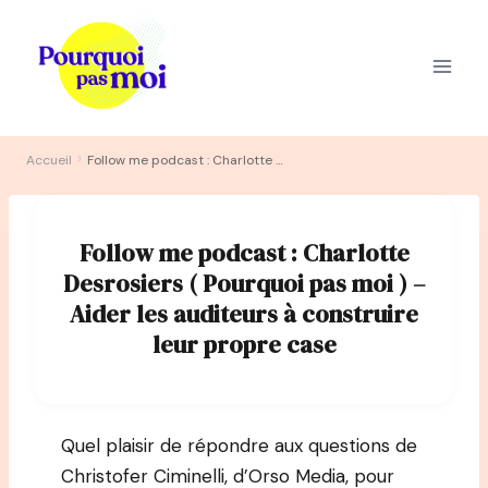
Aller
au
contenu
›
Accueil
Follow me podcast : Charlotte Desrosiers ( Pourquoi pas moi ) – Aider les auditeurs à construire leur propre case
Follow me podcast : Charlotte
Desrosiers ( Pourquoi pas moi ) –
Aider les auditeurs à construire
leur propre case
Quel plaisir de répondre aux questions de
Christofer Ciminelli, d’Orso Media, pour