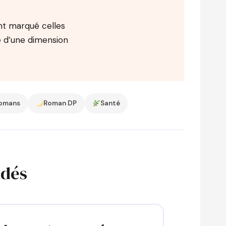
ont marqué celles
e d’une dimension
omans
Roman DP
Santé
ndés