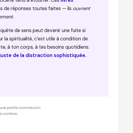
société tend à étouffer. Ces
livres
 de réponses toutes faites — ils
ouvrent
nement
.
quête de sens peut devenir une fuite si
r la spiritualité, c’est utile à condition de
ète, à ton corps, à tes besoins quotidiens.
t juste de la distraction sophistiquée.
ns, une petite commission
de contenu.